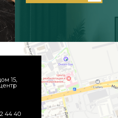
дом 15,
центр
22 44 40