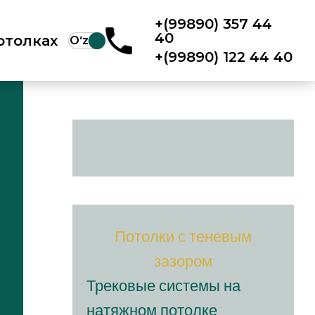
+(99890) 357 44
40
отолках
Oʻz
+(99890) 122 44 40
Потолки с теневым
зазором
Трековые системы на
натяжном потолке