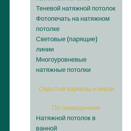
Теневой натяжной потолок
Фотопечать на натяжном
потолке
Световые (парящие)
линии
Многоуровневые
натяжные потолки
Скрытые карнизы и ниши
Lorem ipsum dolor sit
По помещениям
Натяжной потолок в
consectetur adipisicing elit, se
ванной