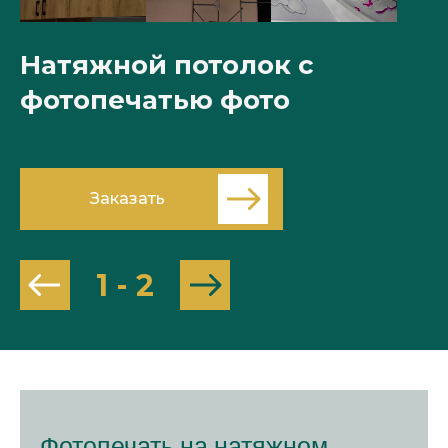
Натяжной потолок с
Н
фотопечатью фото
ф
Заказать
1
-
2
Фотопечать на натяжном