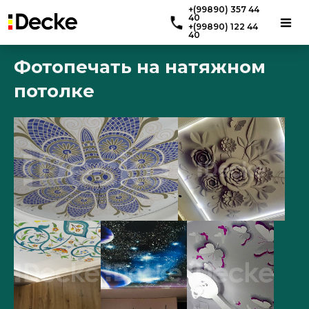
+(99890) 357 44
40
+(99890) 122 44
40
Фотопечать на натяжном
потолке