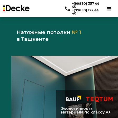
+(99890) 357 44
40
+(99890) 122 44
40
Натяжные потолки
№ 1
в Ташкенте
Экологичность
материала по классу А+