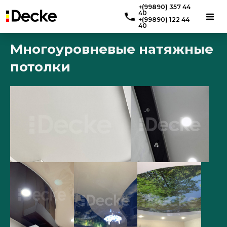
+(99890) 357 44
40
+(99890) 122 44
40
Многоуровневые натяжные
потолки