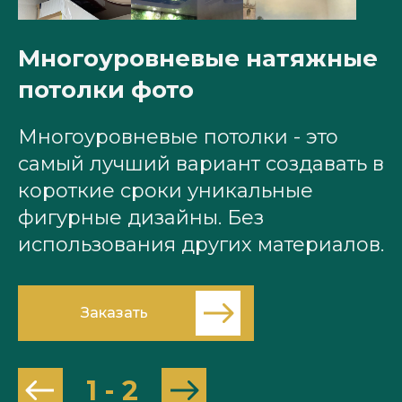
Многоуровневые натяжные
М
потолки фото
п
Многоуровневые потолки - это
М
самый лучший вариант создавать в
с
короткие сроки уникальные
к
фигурные дизайны. Без
ф
использования других материалов.
и
Заказать
1
-
2