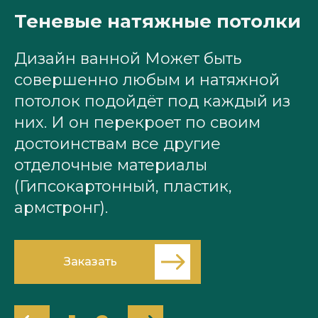
Теневые натяжные потолки
Т
Дизайн ванной Может быть
Д
совершенно любым и натяжной
с
потолок подойдёт под каждый из
п
них. И он перекроет по своим
н
достоинствам все другие
д
отделочные материалы
о
(Гипсокартонный, пластик,
(
армстронг).
а
Заказать