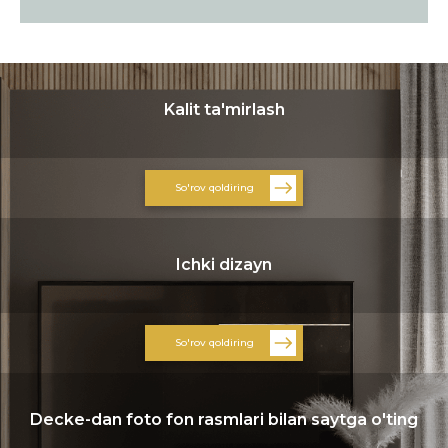
Kalit ta'mirlash
So'rov qoldiring
Ichki dizayn
So'rov qoldiring
Decke-dan foto fon rasmlari bilan saytga o'ting