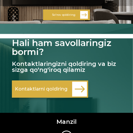
So'rov qoldiring
Hali ham savollaringiz
bormi?
Kontaktlaringizni qoldiring va biz
sizga qo'ng'iroq qilamiz
Kontaktlarni qoldiring
Manzil