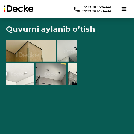
+998903574440
+998901224440
Quvurni aylanib o’tish