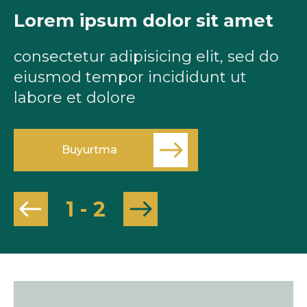
Lorem ipsum dolor sit amet
L
consectetur adipisicing elit, sed do
c
eiusmod tempor incididunt ut
e
labore et dolore
l
Buyurtma
1
-
2