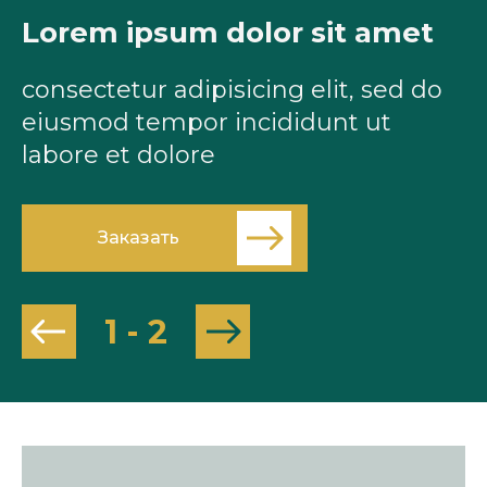
Lorem ipsum dolor sit amet
L
consectetur adipisicing elit, sed do
c
eiusmod tempor incididunt ut
e
labore et dolore
l
Заказать
1
-
2