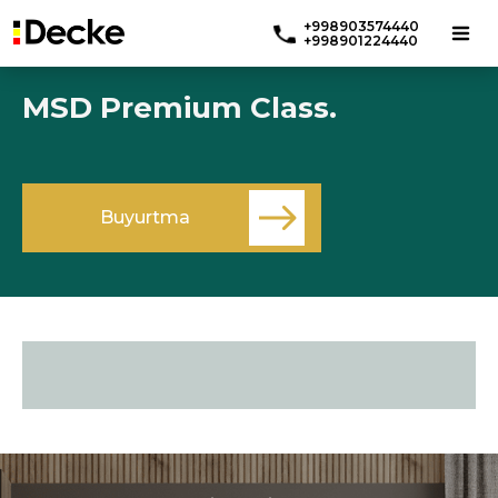
+998903574440
+998901224440
MSD Premium Class.
Buyurtma