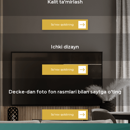
Kalit ta'mirlash
So'rov qoldiring
Ichki dizayn
So'rov qoldiring
Decke-dan foto fon rasmlari bilan saytga o'ting
So'rov qoldiring