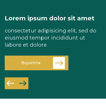
Lorem ipsum dolor sit amet
L
consectetur adipisicing elit, sed do
c
eiusmod tempor incididunt ut
e
labore et dolore
l
Buyurtma