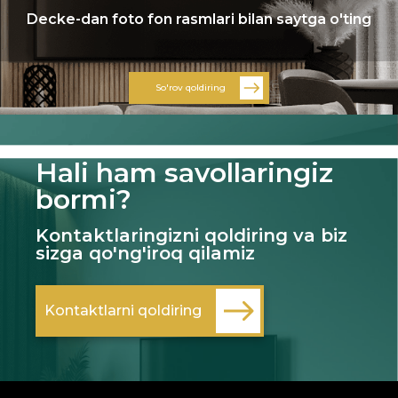
Decke-dan foto fon rasmlari bilan saytga o'ting
So'rov qoldiring
Hali ham savollaringiz
bormi?
Kontaktlaringizni qoldiring va biz
sizga qo'ng'iroq qilamiz
Kontaktlarni qoldiring