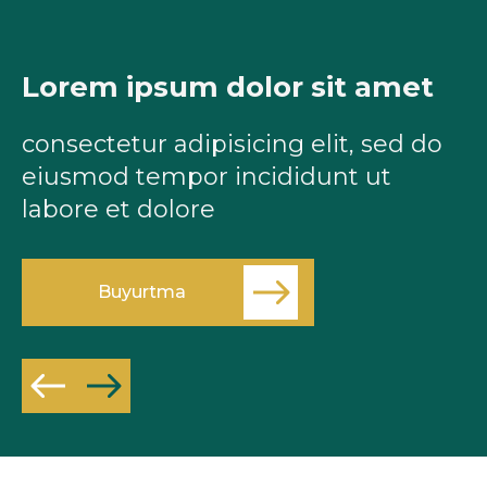
Lorem ipsum dolor sit amet
L
consectetur adipisicing elit, sed do
c
eiusmod tempor incididunt ut
e
labore et dolore
l
Buyurtma