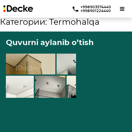
+998903574440
+998901224440
Категории:
Termohalqa
Quvurni aylanib o’tish