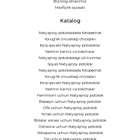
Bizning ishlarimiz
Maxfiylik siyosati
Katalog
Natyajnoy potolokdada fotopechat
Yorug‘lik (muallaq) chiziqlari
Ko‘p qavatli Natyajnoy potoloklar
Yashirin karniz va tokchalar
Natyajnoy potolokdagi izli tizimlar
Soyali Natyajnoy potolok
Natyajnoy potolokdada fotopechat
Yorug‘lik (muallaq) chiziqlari
Ko‘p qavatli Natyajnoy potoloklar
Yashirin karniz va tokchalar
Hammom uchun Natyajnoy potolok
Basseyn uchun Natyajnoy potolok
Ofis uchun Natyajnoy potolok
Yo‘lak uchun Natyajnoy potolok
Bolalar xonasi uchun Natyajnoy potolok
Oshxona uchun Natyajnoy potolok
Yotoqxona uchun Natyajnoy potolok
Zal uchun Natyajnoy potolok